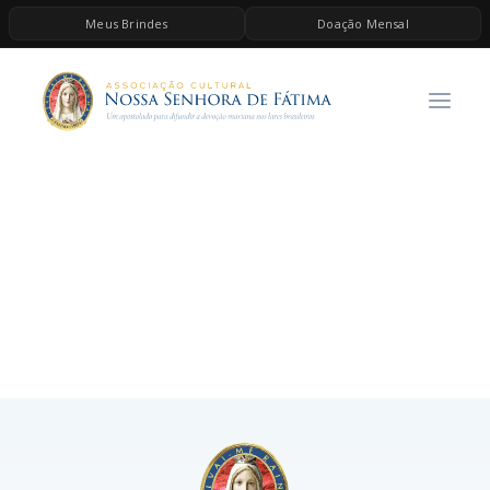
Meus Brindes
Doação Mensal
HOME
A ASSOCIAÇÃO
CONTEÚDOS DE MARIA
ESPIRITUALIDADE
AS MELHORES MÚSICAS CATÓLICAS
BRINDES
QUERO DOAR