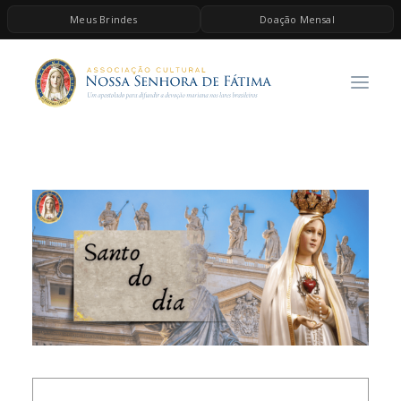
Meus Brindes
Doação Mensal
HOME
A ASSOCIAÇÃO
CONTEÚDOS DE MARIA
ESPIRITUALIDADE
AS MELHORES MÚSICAS CATÓLICAS
BRINDES
QUERO DOAR