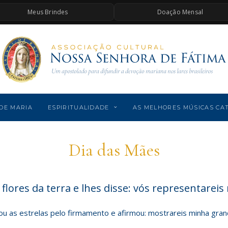
Meus Brindes
Doação Mensal
DE MARIA
ESPIRITUALIDADE
AS MELHORES MÚSICAS CA
Dia das Mães
 flores da terra e lhes disse: vós representareis
ou as estrelas pelo firmamento e afirmou: mostrareis minha gran