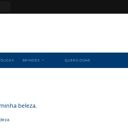
TÓLICAS
BRINDES
QUERO DOAR
 minha beleza.
deza.