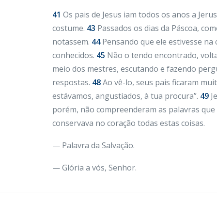
41
Os pais de Jesus iam todos os anos a Jerus
costume.
43
Passados os dias da Páscoa, come
notassem.
44
Pensando que ele estivesse na 
conhecidos.
45
Não o tendo encontrado, volt
meio dos mestres, escutando e fazendo perg
respostas.
48
Ao vê-lo, seus pais ficaram mui
estávamos, angustiados, à tua procura”.
49
Je
porém, não compreenderam as palavras que l
conservava no coração todas estas coisas.
— Palavra da Salvação.
— Glória a vós, Senhor.