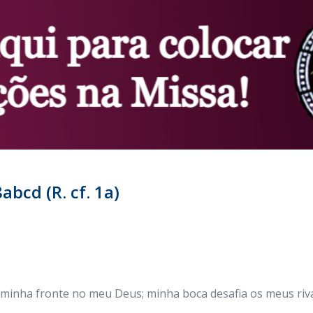
abcd (R. cf. 1a)
a minha fronte no meu Deus; minha boca desafia os meus riv