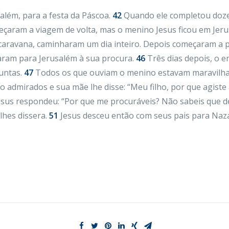
além, para a festa da Páscoa.
42
Quando ele completou doze 
çaram a viagem de volta, mas o menino Jesus ficou em Jeru
caravana, caminharam um dia inteiro. Depois começaram a p
aram para Jerusalém à sua procura.
46
Três dias depois, o 
untas.
47
Todos os que ouviam o menino estavam maravilhad
to admirados e sua mãe lhe disse: “Meu filho, por que agiste
sus respondeu: “Por que me procuráveis? Não sabeis que d
hes dissera.
51
Jesus desceu então com seus pais para Naza