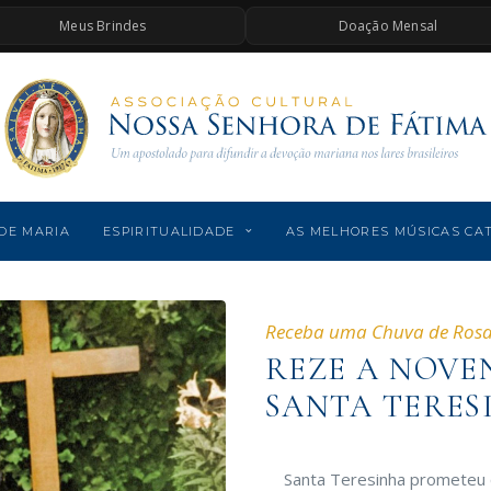
Meus Brindes
Doação Mensal
DE MARIA
ESPIRITUALIDADE
AS MELHORES MÚSICAS CA
Receba uma Chuva de Ros
REZE A NOVE
SANTA TERES
Santa Teresinha prometeu 