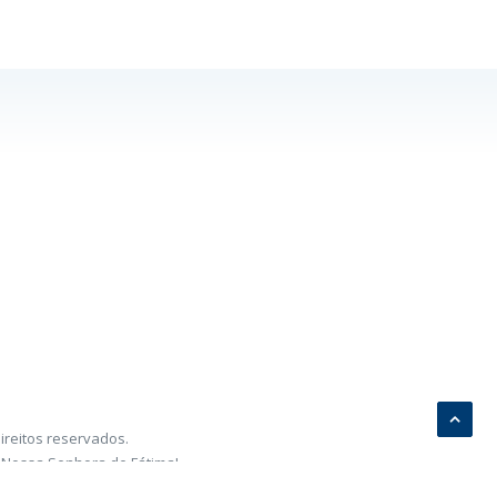
ireitos reservados.
 Nossa Senhora de Fátima!