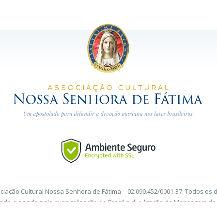
ciação Cultural Nossa Senhora de Fátima – 02.090.452/0001-37. Todos os d
ndo e agindo pela evangelização do Brasil e divulgação da Mensagem de