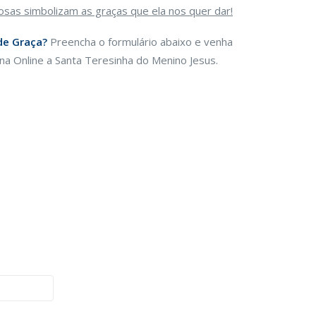
osas simbolizam as graças que ela nos quer dar!
de Graça?
Preencha o formulário abaixo e venha
a Online a Santa Teresinha do Menino Jesus.