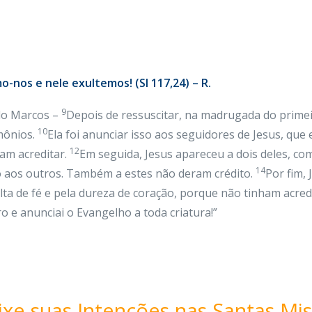
o-nos e nele exultemos! (Sl 117,24) – R.
9
do Marcos –
Depois de ressuscitar, na madrugada do primei
10
mônios.
Ela foi anunciar isso aos seguidores de Jesus, que
12
ram acreditar.
Em seguida, Jesus apareceu a dois deles, c
14
 aos outros. Também a estes não deram crédito.
Por fim,
a de fé e pela dureza de coração, porque não tinham acred
ro e anunciai o Evangelho a toda criatura!”
ixe suas Intenções nas Santas Mis