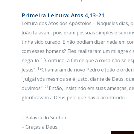
Primeira Leitura: Atos 4,13-21
Leitura dos Atos dos Apóstolos – Naqueles dias, o
João falavam, pois eram pessoas simples e sem i
tinha sido curado. E não podiam dizer nada em con
com esses homens? Eles realizaram um milagre cla
17
negá-lo.
Contudo, a fim de que a coisa não se e
18
Jesus”.
Chamaram de novo Pedro e João e orden
“Julgai vós mesmos se é justo, diante de Deus, q
21
ouvimos”.
Então, insistindo em suas ameaças, de
glorificavam a Deus pelo que havia acontecido.
– Palavra do Senhor.
– Graças a Deus.