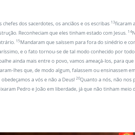
13
s chefes dos sacerdotes, os anciãos e os escribas
ficaram 
14
nstrução. Reconheciam que eles tinham estado com Jesus.
N
15
trário.
Mandaram que saíssem para fora do sinédrio e com
ríssimo, e o fato tornou-se de tal modo conhecido por tod
spalhe ainda mais entre o povo, vamos ameaçá-los, para qu
aram-lhes que, de modo algum, falassem ou ensinassem em
20
ue obedeçamos a vós e não a Deus!
Quanto a nós, não nos 
ixaram Pedro e João em liberdade, já que não tinham meio d