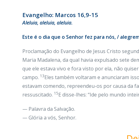
Evangelho: Marcos 16,9-15
Aleluia
, aleluia, aleluia.
Este é o dia que o Senhor fez para nós, / alegrem
Proclamação do Evangelho de Jesus Cristo segun
Maria Madalena, da qual havia expulsado sete de
que ele estava vivo e fora visto por ela, não quise
13
campo.
Eles também voltaram e anunciaram isso
estavam comendo, repreendeu-os por causa da falt
15
ressuscitado.
E disse-lhes: “Ide pelo mundo intei
— Palavra da Salvação.
— Glória a vós, Senhor.
De