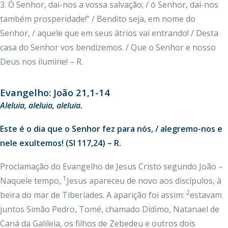
3. Ó Senhor, dai-nos a vossa salvação; / ó Senhor, dai-nos
também prosperidade!” / Bendito seja, em nome do
Senhor, / aquele que em seus átrios vai entrando! / Desta
casa do Senhor vos bendizemos. / Que o Senhor e nosso
Deus nos ilumine! – R.
Evangelho: João 21,1-14
Aleluia
, aleluia, aleluia.
Este é o dia que o Senhor fez para nós, / alegremo-nos e
nele exultemos! (Sl 117,24) – R.
Proclamação do Evangelho de Jesus Cristo segundo João –
1
Naquele tempo,
Jesus apareceu de novo aos discípulos, à
2
beira do mar de Tiberíades. A aparição foi assim:
estavam
juntos Simão Pedro, Tomé, chamado Dídimo, Natanael de
Caná da Galileia, os filhos de Zebedeu e outros dois