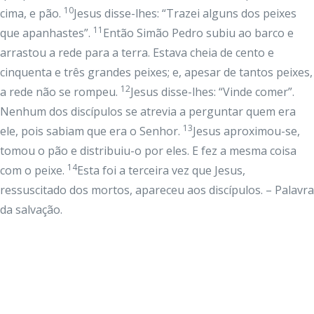
10
cima, e pão.
Jesus disse-lhes: “Trazei alguns dos peixes
11
que apanhastes”.
Então Simão Pedro subiu ao barco e
arrastou a rede para a terra. Estava cheia de cento e
cinquenta e três grandes peixes; e, apesar de tantos peixes,
12
a rede não se rompeu.
Jesus disse-lhes: “Vinde comer”.
Nenhum dos discípulos se atrevia a perguntar quem era
13
ele, pois sabiam que era o Senhor.
Jesus aproximou-se,
tomou o pão e distribuiu-o por eles. E fez a mesma coisa
14
com o peixe.
Esta foi a terceira vez que Jesus,
ressuscitado dos mortos, apareceu aos discípulos. – Palavra
da salvação.