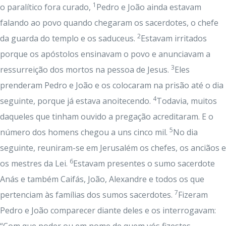
1
o paralítico fora curado,
Pedro e João ainda estavam
falando ao povo quando chegaram os sacerdotes, o chefe
2
da guarda do templo e os saduceus.
Estavam irritados
porque os apóstolos ensinavam o povo e anunciavam a
3
ressurreição dos mortos na pessoa de Jesus.
Eles
prenderam Pedro e João e os colocaram na prisão até o dia
4
seguinte, porque já estava anoitecendo.
Todavia, muitos
daqueles que tinham ouvido a pregação acreditaram. E o
5
número dos homens chegou a uns cinco mil.
No dia
seguinte, reuniram-se em Jerusalém os chefes, os anciãos e
6
os mestres da Lei.
Estavam presentes o sumo sacerdote
Anás e também Caifás, João, Alexandre e todos os que
7
pertenciam às famílias dos sumos sacerdotes.
Fizeram
Pedro e João comparecer diante deles e os interrogavam: