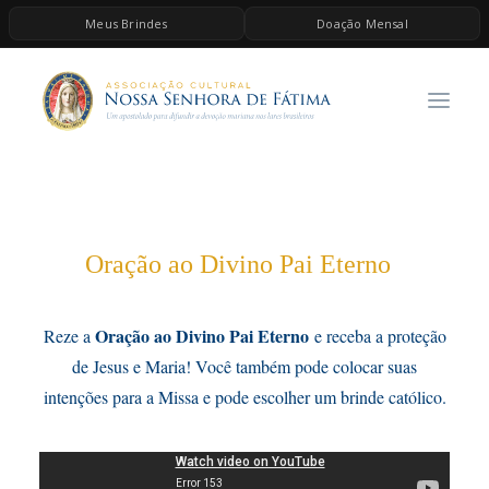
Meus Brindes
Doação Mensal
HOME
A ASSOCIAÇÃO
CONTEÚDOS DE MARIA
ESPIRITUALIDADE
AS MELHORES MÚSICAS CATÓLICAS
Oração ao Divino Pai Eterno
BRINDES
QUERO DOAR
Oração ao Divino Pai Eterno
Reze a
e receba a proteção
de Jesus e Maria! Você também pode colocar suas
intenções para a Missa e pode escolher um brinde católico.