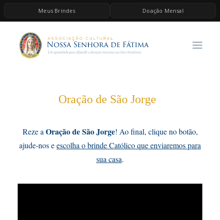
Meus Brindes
Doação Mensal
HOME
A ASSOCIAÇÃO
CONTEÚDOS DE MARIA
ESPIRITUALIDADE
Oração de São Jorge
AS MELHORES MÚSICAS CATÓLICAS
BRINDES
Oração de São Jorge
Reze a
! Ao final, clique no botão,
ajude-nos e
escolha o brinde Católico que enviaremos para
QUERO DOAR
sua casa
.