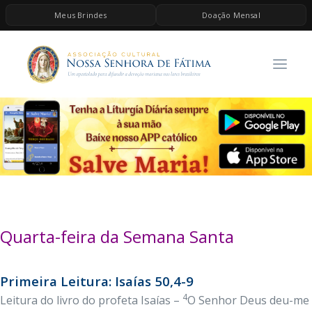
Meus Brindes
Doação Mensal
HOME
A ASSOCIAÇÃO
CONTEÚDOS DE MARIA
ESPIRITUALIDADE
AS MELHORES MÚSICAS CATÓLICAS
BRINDES
QUERO DOAR
Quarta-feira da Semana Santa
Primeira Leitura: Isaías 50,4-9
4
Leitura do livro do profeta Isaías –
O Senhor Deus deu-me