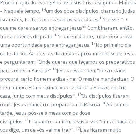
Proclamação do Evangelho de Jesus Cristo segundo Mateus
14
– Naquele tempo,
um dos doze discípulos, chamado Judas
15
Iscariotes, foi ter com os sumos sacerdotes
e disse: “O
que me dareis se vos entregar Jesus?” Combinaram, então,
16
trinta moedas de prata.
E daí em diante, Judas procurava
17
uma oportunidade para entregar Jesus.
No primeiro dia
da festa dos Ázimos, os discípulos aproximaram-se de Jesus
e perguntaram: “Onde queres que façamos os preparativos
18
para comer a Páscoa?”
Jesus respondeu: “Ide à cidade,
procurai certo homem e dizei-lhe: ‘O mestre manda dizer: O
meu tempo está próximo, vou celebrar a Páscoa em tua
19
casa, junto com meus discípulos’”.
Os discípulos fizeram
20
como Jesus mandou e prepararam a Páscoa.
Ao cair da
tarde, Jesus pôs-se à mesa com os doze
21
discípulos.
Enquanto comiam, Jesus disse: “Em verdade eu
22
vos digo, um de vós vai me trair”.
Eles ficaram muito