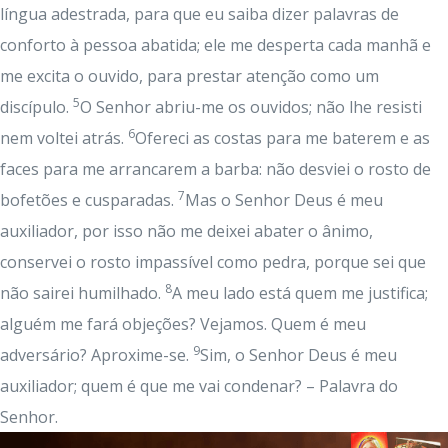
língua adestrada, para que eu saiba dizer palavras de
conforto à pessoa abatida; ele me desperta cada manhã e
me excita o ouvido, para prestar atenção como um
5
discípulo.
O Senhor abriu-me os ouvidos; não lhe resisti
6
nem voltei atrás.
Ofereci as costas para me baterem e as
faces para me arrancarem a barba: não desviei o rosto de
7
bofetões e cusparadas.
Mas o Senhor Deus é meu
auxiliador, por isso não me deixei abater o ânimo,
conservei o rosto impassível como pedra, porque sei que
8
não sairei humilhado.
A meu lado está quem me justifica;
alguém me fará objeções? Vejamos. Quem é meu
9
adversário? Aproxime-se.
Sim, o Senhor Deus é meu
auxiliador; quem é que me vai condenar? – Palavra do
Senhor.