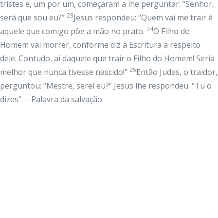
tristes e, um por um, começaram a lhe perguntar: “Senhor,
23
será que sou eu?”
Jesus respondeu: “Quem vai me trair é
24
aquele que comigo põe a mão no prato.
O Filho do
Homem vai morrer, conforme diz a Escritura a respeito
dele. Contudo, ai daquele que trair o Filho do Homem! Seria
25
melhor que nunca tivesse nascido!”
Então Judas, o traidor,
perguntou: “Mestre, serei eu?” Jesus lhe respondeu: “Tu o
dizes”. – Palavra da salvação.