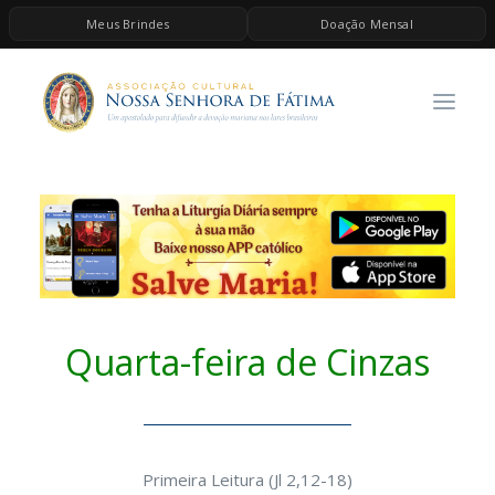
Meus Brindes
Doação Mensal
HOME
A ASSOCIAÇÃO
CONTEÚDOS DE MARIA
ESPIRITUALIDADE
AS MELHORES MÚSICAS CATÓLICAS
BRINDES
QUERO DOAR
Quarta-feira de Cinzas
Primeira Leitura (Jl 2,12-18)