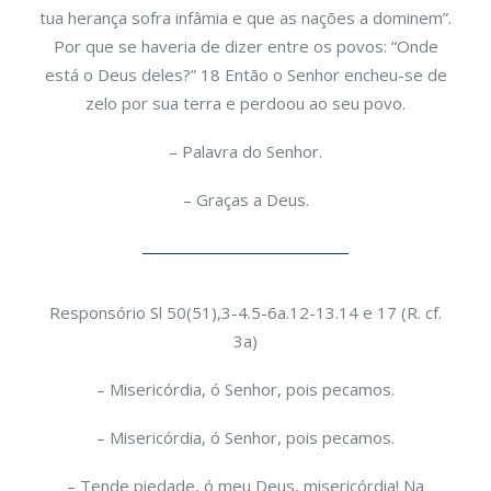
tua herança sofra infâmia e que as nações a dominem”.
Por que se haveria de dizer entre os povos: “Onde
está o Deus deles?” 18 Então o Senhor encheu-se de
zelo por sua terra e perdoou ao seu povo.
– Palavra do Senhor.
– Graças a Deus.
Responsório Sl 50(51),3-4.5-6a.12-13.14 e 17 (R. cf.
3a)
– Misericórdia, ó Senhor, pois pecamos.
– Misericórdia, ó Senhor, pois pecamos.
– Tende piedade, ó meu Deus, misericórdia! Na