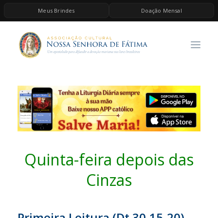
Meus Brindes
Doação Mensal
HOME
A ASSOCIAÇÃO
CONTEÚDOS DE MARIA
ESPIRITUALIDADE
AS MELHORES MÚSICAS CATÓLICAS
BRINDES
QUERO DOAR
Quinta-feira depois das
Cinzas
Primeira Leitura (Dt 30,15-20)