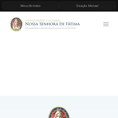
Meus Brindes
Doação Mensal
HOME
A ASSOCIAÇÃO
CONTEÚDOS DE MARIA
ESPIRITUALIDADE
AS MELHORES MÚSICAS CATÓLICAS
BRINDES
QUERO DOAR