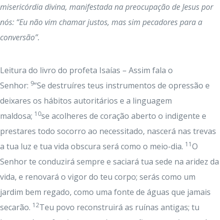
misericórdia divina, manifestada na preocupação de Jesus por
nós: “Eu não vim chamar justos, mas sim pecadores para a
conversão”.
Leitura do livro do profeta Isaías – Assim fala o
9
Senhor:
“Se destruíres teus instrumentos de opressão e
deixares os hábitos autoritários e a linguagem
10
maldosa;
se acolheres de coração aberto o indigente e
prestares todo socorro ao necessitado, nascerá nas trevas
11
a tua luz e tua vida obscura será como o meio-dia.
O
Senhor te conduzirá sempre e saciará tua sede na aridez da
vida, e renovará o vigor do teu corpo; serás como um
jardim bem regado, como uma fonte de águas que jamais
12
secarão.
Teu povo reconstruirá as ruínas antigas; tu