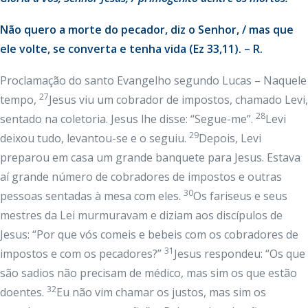
Não quero a morte do pecador, diz o Senhor, / mas que
ele volte, se converta e tenha vida (Ez 33,11). – R.
Proclamação do santo Evangelho segundo Lucas – Naquele
27
tempo,
Jesus viu um cobrador de impostos, chamado Levi,
28
sentado na coletoria. Jesus lhe disse: “Segue-me”.
Levi
29
deixou tudo, levantou-se e o seguiu.
Depois, Levi
preparou em casa um grande banquete para Jesus. Estava
aí grande número de cobradores de impostos e outras
30
pessoas sentadas à mesa com eles.
Os fariseus e seus
mestres da Lei murmuravam e diziam aos discípulos de
Jesus: “Por que vós comeis e bebeis com os cobradores de
31
impostos e com os pecadores?”
Jesus respondeu: “Os que
são sadios não precisam de médico, mas sim os que estão
32
doentes.
Eu não vim chamar os justos, mas sim os