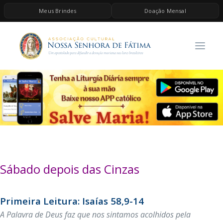
Meus Brindes
Doação Mensal
HOME
A ASSOCIAÇÃO
CONTEÚDOS DE MARIA
ESPIRITUALIDADE
AS MELHORES MÚSICAS CATÓLICAS
BRINDES
QUERO DOAR
Sábado depois das Cinzas
Primeira Leitura: Isaías 58,9-14
A Palavra de Deus faz que nos sintamos acolhidos pela