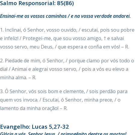
Salmo Responsorial: 85(86)
Ensinai-me os vossos caminhos / e na vossa verdade andarei.
1. Inclinai, ó Senhor, vosso ouvido, / escutai, pois sou pobre
e infeliz! / Protegei-me, que sou vosso amigo, † e salvai
vosso servo, meu Deus, / que espera e confia em vós! – R.
2. Piedade de mim, ó Senhor, / porque clamo por vós todo o
dia! / Animai e alegrai vosso servo, / pois a vós eu elevo a
minha alma. – R.
3. Ó Senhor, vós sois bom e clemente, / sois perdão para
quem vos invoca. / Escutai, ó Senhor, minha prece, / o
lamento da minha oração! – R.
Evangelho: Lucas 5,27-32
Glória a vós, Senhor Jesus, / primogênito dentre os mortos!