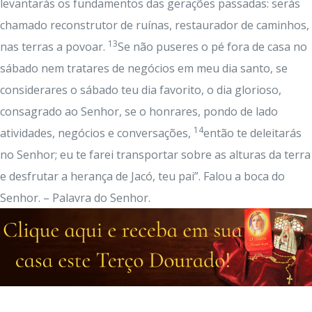
levantarás os fundamentos das gerações passadas: serás
chamado reconstrutor de ruínas, restaurador de caminhos,
13
nas terras a povoar.
Se não puseres o pé fora de casa no
sábado nem tratares de negócios em meu dia santo, se
considerares o sábado teu dia favorito, o dia glorioso,
consagrado ao Senhor, se o honrares, pondo de lado
14
atividades, negócios e conversações,
então te deleitarás
no Senhor; eu te farei transportar sobre as alturas da terra
e desfrutar a herança de Jacó, teu pai”. Falou a boca do
Senhor. – Palavra do Senhor.