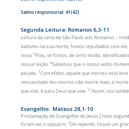
Salmo responsorial: 41(42)
Segunda Leitura: Romanos 6,3-11
Leitura da carta de São Paulo aos Romanos – Irm
batismo na sua morte, fomos sepultados com ele, 
5
nova.
Pois, se fomos, de certo modo, identifica
6
ressurreição.
Sabemos que o nosso velho homem fo
7
pecado.
Com efeito, aquele que morreu está livr
ressuscitado dos mortos não morre mais; a morte 
11
que vive, é para Deus que vive.
Assim, vós també
Evangelho: Mateus 28,1-10
Proclamação do Evangelho de Jesus Cristo segun
2
foram ver o sepulcro.
De repente, houve um grand