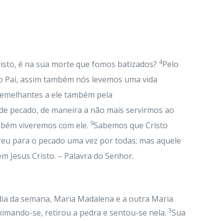
4
risto, é na sua morte que fomos batizados?
Pelo
do Pai, assim também nós levemos uma vida
 semelhantes a ele também pela
 de pecado, de maneira a não mais servirmos ao
9
mbém viveremos com ele.
Sabemos que Cristo
reu para o pecado uma vez por todas; mas aquele
m Jesus Cristo. – Palavra do Senhor.
ia da semana, Maria Madalena e a outra Maria
3
imando-se, retirou a pedra e sentou-se nela.
Sua