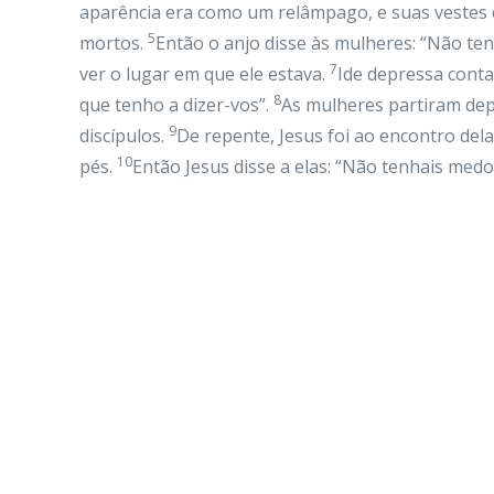
aparência era como um relâmpago, e suas vestes
5
mortos.
Então o anjo disse às mulheres: “Não tenh
7
ver o lugar em que ele estava.
Ide depressa contar
8
que tenho a dizer-vos”.
As mulheres partiram dep
9
discípulos.
De repente, Jesus foi ao encontro del
10
pés.
Então Jesus disse a elas: “Não tenhais medo.