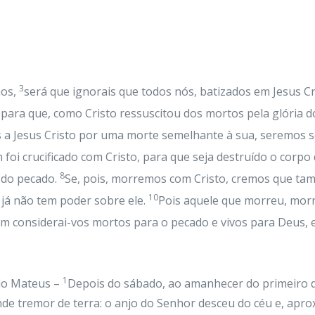
3
ãos,
será que ignorais que todos nós, batizados em Jesus C
para que, como Cristo ressuscitou dos mortos pela glória 
dos a Jesus Cristo por uma morte semelhante à sua, seremos
i crucificado com Cristo, para que seja destruído o corpo
8
e do pecado.
Se, pois, morremos com Cristo, cremos que ta
10
já não tem poder sobre ele.
Pois aquele que morreu, mor
m considerai-vos mortos para o pecado e vivos para Deus, e
1
do Mateus –
Depois do sábado, ao amanhecer do primeiro d
e tremor de terra: o anjo do Senhor desceu do céu e, aprox