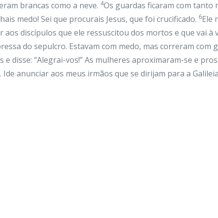
4
 eram brancas como a neve.
Os guardas ficaram com tanto 
6
ais medo! Sei que procurais Jesus, que foi crucificado.
Ele 
 aos discípulos que ele ressuscitou dos mortos e que vai à vo
ressa do sepulcro. Estavam com medo, mas correram com gra
as e disse: “Alegrai-vos!” As mulheres aproximaram-se e pro
 Ide anunciar aos meus irmãos que se dirijam para a Galileia.