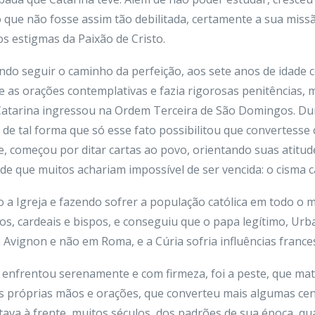
que não fosse assim tão debilitada, certamente a sua missão
os estigmas da Paixão de Cristo.
ndo seguir o caminho da perfeição, aos sete anos de idade 
e as orações contemplativas e fazia rigorosas penitências, 
Catarina ingressou na Ordem Terceira de São Domingos. Dur
 de tal forma que só esse fato possibilitou que convertesse
e, começou por ditar cartas ao povo, orientando suas atitu
ade que muitos achariam impossível de ser vencida: o cisma ca
a Igreja e fazendo sofrer a população católica em todo o mun
icos, cardeais e bispos, e conseguiu que o papa legítimo, Ur
Avignon e não em Roma, e a Cúria sofria influências france
ue enfrentou serenamente e com firmeza, foi a peste, que m
as próprias mãos e orações, que converteu mais algumas ce
va à frente, muitos séculos, dos padrões de sua época, qua