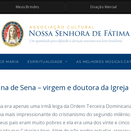
Meus Brindes
Doação Mensal
DE MARIA
ESPIRITUALIDADE
AS MELHORES MÚSICAS CA
na de Sena – virgem e doutora da Igreja 
na era apenas uma irmã leiga da Ordem Terceira Dominicana.
na mais impressionante do cristianismo do segundo milênio
 Seus pais eram muito pobres e ela era uma dos vinte e cinco fi
bada que Catarina teve. Além de não poder estudar, cresceu 