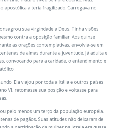
 apostólica a teria fragilizado. Carregava no
consagrou sua virgindade a Deus. Tinha visões
mesmo contra a oposição familiar. Aos quinze
ante as orações contemplativas, envolvia-se em
 centenas de almas durante a juventude. Já adulta e
des, convocando para a caridade, o entendimento e
tólico.
do. Ela viajou por toda a Itália e outros países,
bano VI, retomasse sua posição e voltasse para
sas.
atou pelo menos um terço da população européia.
ntenas de pagãos. Suas atitudes não deixaram de
ndo a participação da mulher na Igreja era quase