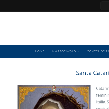
HOME
A ASSOCIAÇÃO
CONTEÚDOS 
Santa Catari
Catari
femini
Itália.
contur