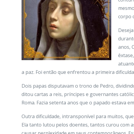
mesmo 
corpo 
Deseja
durant
anos, 
êxtase,
atuant
a paz. Foi então que enfrentou a primeira dificuld
Dois papas disputavam o trono de Pedro, dividindo 
ditou cartas a reis, príncipes e governantes catól
Roma. Fazia setenta anos que o papado estava em 
Outra dificuldade, intransponível para muitos, q
Ela tanto lutou pelos doentes, tantos curou com 
causar perplexidade em seus contemporâneos. Esta