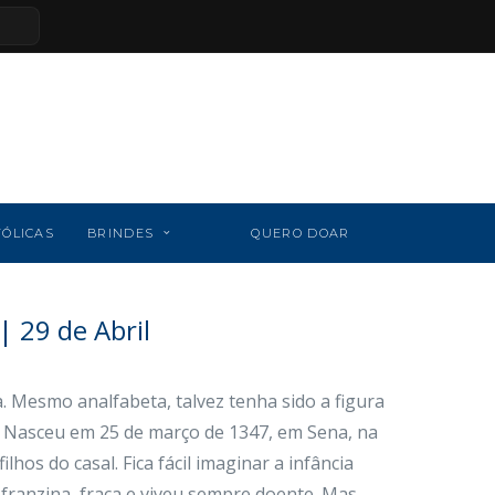
TÓLICAS
BRINDES
QUERO DOAR
| 29 de Abril
 Mesmo analfabeta, talvez tenha sido a figura
. Nasceu em 25 de março de 1347, em Sena, na
lhos do casal. Fica fácil imaginar a infância
franzina, fraca e viveu sempre doente. Mas,