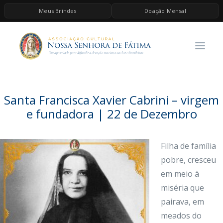
Meus Brindes
Doação Mensal
HOME
A ASSOCIAÇÃO
CONTEÚDOS DE MARIA
ESPIRITUALIDADE
Santa Francisca Xavier Cabrini – virgem
AS MELHORES MÚSICAS CATÓLICAS
e fundadora | 22 de Dezembro
BRINDES
Filha de família
QUERO DOAR
pobre, cresceu
em meio à
miséria que
pairava, em
meados do