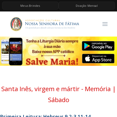
Meus Brindes
Doação Mensal
HOME
A ASSOCIAÇÃO
CONTEÚDOS DE MARIA
ESPIRITUALIDADE
AS MELHORES MÚSICAS CATÓLICAS
BRINDES
QUERO DOAR
Santa Inês, virgem e mártir - Memória |
Sábado
Primeira Leitura: Hebreus 9,2-3.11-14