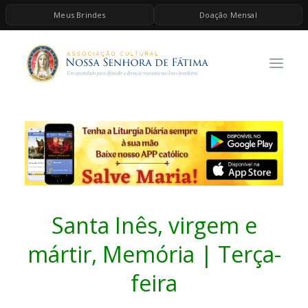
Meus Brindes
Doação Mensal
HOME
A ASSOCIAÇÃO
CONTEÚDOS DE MARIA
ESPIRITUALIDADE
AS MELHORES MÚSICAS CATÓLICAS
BRINDES
QUERO DOAR
Santa Inês, virgem e
mártir, Memória | Terça-
feira