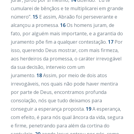
jurar, jurou por si mesmo,
14
dizendo: “Eu te
cumularei de bênçãos e te multiplicarei em grande
número”.
15
E assim, Abraão foi perseverante e
alcançou a promessa.
16
Os homens juram, de
fato, por alguém mais importante, e a garantia do
juramento põe fim a qualquer contestação.
17
Por
isso, querendo Deus mostrar, com mais firmeza,
aos herdeiros da promessa, o caráter irrevogável
da sua decisão, interveio com um
juramento.
18
Assim, por meio de dois atos
irrevogáveis, nos quais não pode haver mentira
por parte de Deus, encontramos profunda
consolação, nós que tudo deixamos para
conseguir a esperança proposta.
19
A esperança,
com efeito, é para nós qual âncora da vida, segura
e firme, penetrando para além da cortina do