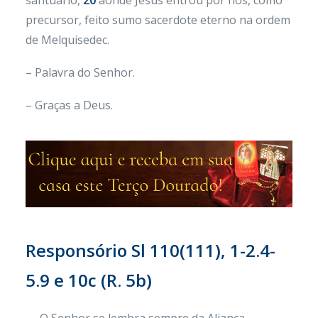
santuário,
20
aonde Jesus entrou por nós, como
precursor, feito sumo sacerdote eterno na ordem
de Melquisedec.
– Palavra do Senhor.
– Graças a Deus.
Responsório Sl 110(111), 1-2.4-
5.9 e 10c (R. 5b)