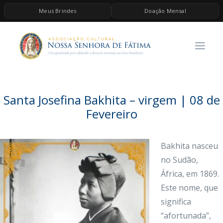
Meus Brindes
Doação Mensal
HOME
A ASSOCIAÇÃO
CONTEÚDOS DE MARIA
ESPIRITUALIDADE
Santa Josefina Bakhita – virgem | 08 de
AS MELHORES MÚSICAS CATÓLICAS
Fevereiro
BRINDES
Bakhita nasceu
QUERO DOAR
no Sudão,
África, em 1869.
Este nome, que
significa
“afortunada”,