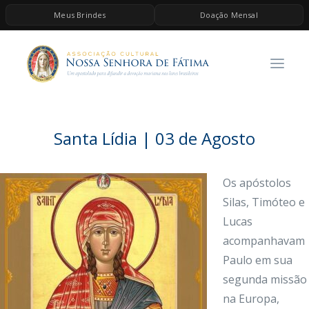
Meus Brindes
Doação Mensal
HOME
A ASSOCIAÇÃO
CONTEÚDOS DE MARIA
ESPIRITUALIDADE
Santa Lídia | 03 de Agosto
AS MELHORES MÚSICAS CATÓLICAS
BRINDES
Os apóstolos
Silas, Timóteo e
QUERO DOAR
Lucas
acompanhavam
Paulo em sua
segunda missão
na Europa,