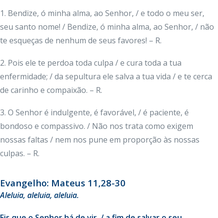
1. Bendize, ó minha alma, ao Senhor, / e todo o meu ser,
seu santo nome! / Bendize, ó minha alma, ao Senhor, / não
te esqueças de nenhum de seus favores! – R.
2. Pois ele te perdoa toda culpa / e cura toda a tua
enfermidade; / da sepultura ele salva a tua vida / e te cerca
de carinho e compaixão. – R.
3. O Senhor é indulgente, é favorável, / é paciente, é
bondoso e compassivo. / Não nos trata como exigem
nossas faltas / nem nos pune em proporção às nossas
culpas. – R.
Evangelho: Mateus 11,28-30
Aleluia
, aleluia, aleluia.
Eis que o Senhor há de vir, / a fim de salvar o seu