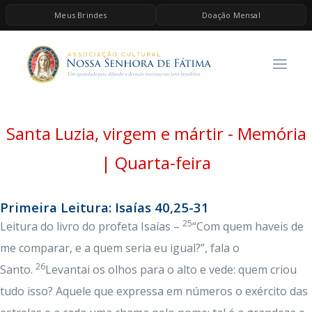
Meus Brindes
Doação Mensal
HOME
A ASSOCIAÇÃO
CONTEÚDOS DE MARIA
Santa Luzia, virgem e mártir - Memória
ESPIRITUALIDADE
AS MELHORES MÚSICAS CATÓLICAS
| Quarta-feira
BRINDES
Primeira Leitura: Isaías 40,25-31
QUERO DOAR
25
Leitura do livro do profeta Isaías –
“Com quem haveis de
me comparar, e a quem seria eu igual?”, fala o
26
Santo.
Levantai os olhos para o alto e vede: quem criou
tudo isso? Aquele que expressa em números o exército das