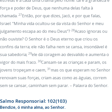
estrelas e a cada uma chama pelo nome: tal é a grandeza e
força e poder de Deus, que nenhuma delas falta à
27
chamada.
Então, por que dizes, Jacó, e por que falas,
Israel: “Minha vida ocultou-se da vista do Senhor e meu
28
julgamento escapa ao do meu Deus”?
Acaso ignoras ou
não ouviste? O Senhor é o Deus eterno que criou os
confins da terra; ele não falha nem se cansa, insondável é
29
sua sabedoria;
ele dá coragem ao desvalido e aumenta o
30
vigor do mais fraco.
Cansam-se as crianças e param, os
31
jovens tropeçam e caem,
mas os que esperam no Senhor
renovam suas forças, criam asas como as águias, correm
sem se cansar, caminham sem parar. – Palavra do Senhor.
Salmo Responsorial: 102(103)
Bendize, ó minha alma, ao Senhor.