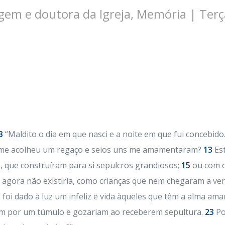
gem e doutora da Igreja, Memória | Terç
3
“Maldito o dia em que nasci e a noite em que fui concebido
me acolheu um regaço e seios uns me amamentaram?
13
Est
s, que construíram para si sepulcros grandiosos;
15
ou com o
agora não existiria, como crianças que nem chegaram a ver 
foi dado à luz um infeliz e vida àqueles que têm a alma am
am por um túmulo e gozariam ao receberem sepultura.
23
Po