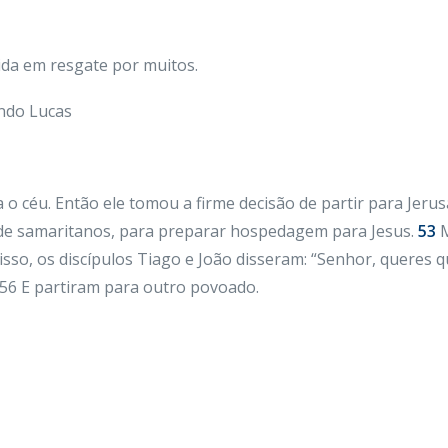
vida em resgate por muitos.
ndo Lucas
o céu. Então ele tomou a firme decisão de partir para Jeru
e samaritanos, para preparar hospedagem para Jesus.
53
M
sso, os discípulos Tiago e João disseram: “Senhor, queres
 56 E partiram para outro povoado.