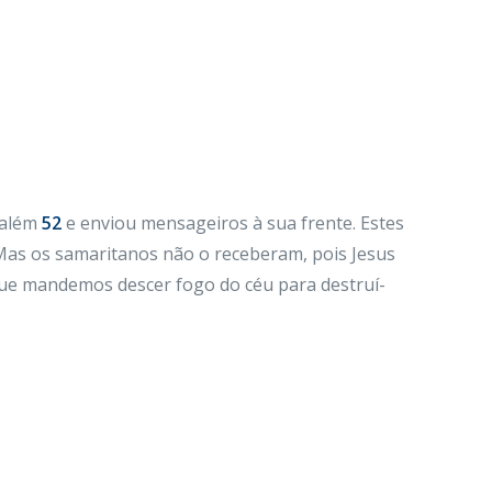
salém
52
e enviou mensageiros à sua frente. Estes
as os samaritanos não o receberam, pois Jesus
 que mandemos descer fogo do céu para destruí-