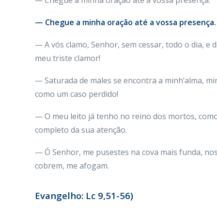
— Chegue a minha oração até a vossa presença.
— Chegue a minha oração até a vossa presença.
— A vós clamo, Senhor, sem cessar, todo o dia, e 
meu triste clamor!
— Saturada de males se encontra a minh’alma, min
como um caso perdido!
— O meu leito já tenho no reino dos mortos, co
completo da sua atenção.
— Ó Senhor, me pusestes na cova mais funda, nos
cobrem, me afogam.
Evangelho: Lc 9,51-56)