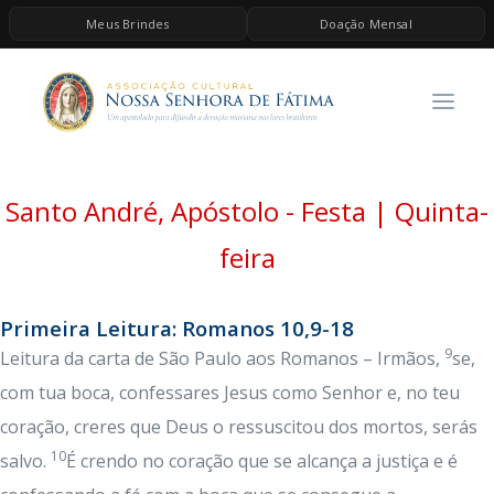
Meus Brindes
Doação Mensal
HOME
A ASSOCIAÇÃO
CONTEÚDOS DE MARIA
Santo André, Apóstolo - Festa | Quinta-
ESPIRITUALIDADE
AS MELHORES MÚSICAS CATÓLICAS
feira
BRINDES
Primeira Leitura: Romanos 10,9-18
QUERO DOAR
9
Leitura da carta de São Paulo aos Romanos – Irmãos,
se,
com tua boca, confessares Jesus como Senhor e, no teu
coração, creres que Deus o ressuscitou dos mortos, serás
10
salvo.
É crendo no coração que se alcança a justiça e é