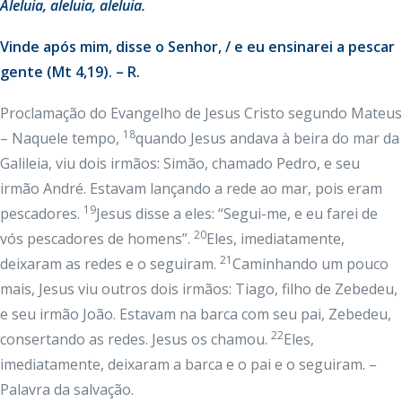
Aleluia
, aleluia, aleluia.
Vinde após mim, disse o Senhor, / e eu ensinarei a pescar
gente (Mt 4,19). – R.
Proclamação do Evangelho de Jesus Cristo segundo Mateus
18
– Naquele tempo,
quando Jesus andava à beira do mar da
Galileia, viu dois irmãos: Simão, chamado Pedro, e seu
irmão André. Estavam lançando a rede ao mar, pois eram
19
pescadores.
Jesus disse a eles: “Segui-me, e eu farei de
20
vós pescadores de homens”.
Eles, imediatamente,
21
deixaram as redes e o seguiram.
Caminhando um pouco
mais, Jesus viu outros dois irmãos: Tiago, filho de Zebedeu,
e seu irmão João. Estavam na barca com seu pai, Zebedeu,
22
consertando as redes. Jesus os chamou.
Eles,
imediatamente, deixaram a barca e o pai e o seguiram. –
Palavra da salvação.