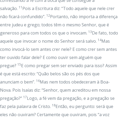
confessando a fé com a boca que se consegue a
11
salvação.
Pois a Escritura diz: “Todo aquele que nele crer
12
não ficará confundido”.
Portanto, não importa a diferença
entre judeu e grego; todos têm o mesmo Senhor, que é
13
generoso para com todos os que o invocam.
De fato, todo
14
aquele que invocar o nome do Senhor será salvo.
Mas
como invocá-lo sem antes crer nele? E como crer sem antes
ter ouvido falar dele? E como ouvir sem alguém que
15
pregue?
E como pregar sem ser enviado para isso? Assim
é que está escrito: “Quão belos são os pés dos que
16
anunciam o bem”.
Mas nem todos obedeceram à Boa-
Nova. Pois Isaías diz: “Senhor, quem acreditou em nossa
17
pregação?”
Logo, a fé vem da pregação, e a pregação se
18
faz pela palavra de Cristo.
Então, eu pergunto: será que
eles não ouviram? Certamente que ouviram, pois “a voz