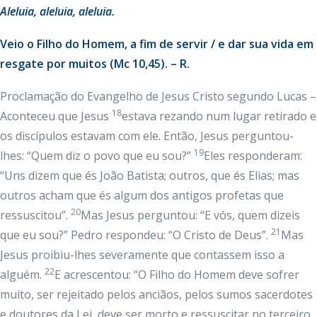
Aleluia, aleluia, aleluia.
Veio o Filho do Homem, a fim de servir / e dar sua vida em
resgate por muitos (Mc 10,45). – R.
Proclamação do Evangelho de Jesus Cristo segundo Lucas –
18
Aconteceu que Jesus
estava rezando num lugar retirado e
os discípulos estavam com ele. Então, Jesus perguntou-
19
lhes: “Quem diz o povo que eu sou?”
Eles responderam:
“Uns dizem que és João Batista; outros, que és Elias; mas
outros acham que és algum dos antigos profetas que
20
ressuscitou”.
Mas Jesus perguntou: “E vós, quem dizeis
21
que eu sou?” Pedro respondeu: “O Cristo de Deus”.
Mas
Jesus proibiu-lhes severamente que contassem isso a
22
alguém.
E acrescentou: “O Filho do Homem deve sofrer
muito, ser rejeitado pelos anciãos, pelos sumos sacerdotes
e doutores da Lei, deve ser morto e ressuscitar no terceiro