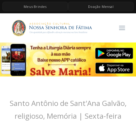
Meus Brindes
Doação Mensal
HOME
A ASSOCIAÇÃO
CONTEÚDOS DE MARIA
ESPIRITUALIDADE
AS MELHORES MÚSICAS CATÓLICAS
BRINDES
QUERO DOAR
Santo Antônio de Sant'Ana Galvão,
religioso, Memória | Sexta-feira