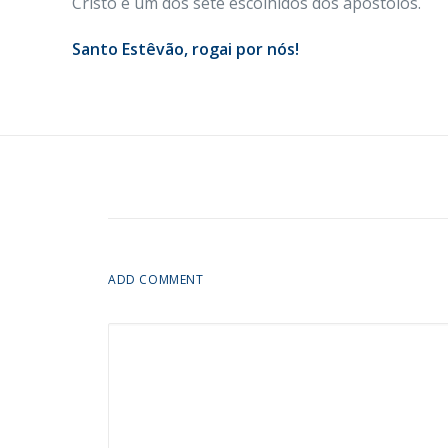
Cristo e um dos sete escolhidos dos apóstolos.
Santo Estêvão, rogai por nós!
ADD COMMENT