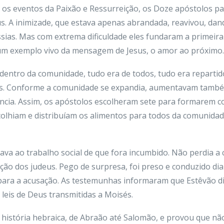
s os eventos da Paixão e Ressurreição, os Doze apóstolos p
s. A inimizade, que estava apenas abrandada, reavivou, dan
sias. Mas com extrema dificuldade eles fundaram a primeira
m exemplo vivo da mensagem de Jesus, o amor ao próximo.
 dentro da comunidade, tudo era de todos, tudo era reparti
s. Conforme a comunidade se expandia, aumentavam também
ência. Assim, os apóstolos escolheram sete para formarem c
olhiam e distribuíam os alimentos para todos da comunidade
ava ao trabalho social de que fora incumbido. Não perdia a c
ção dos judeus. Pego de surpresa, foi preso e conduzido di
para a acusação. As testemunhas informaram que Estêvão di
leis de Deus transmitidas a Moisés.
 história hebraica, de Abraão até Salomão, e provou que n