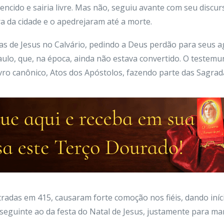
encido e sairia livre. Mas não, seguiu avante com seu discu
ra da cidade e o apedrejaram até a morte.
as de Jesus no Calvário, pedindo a Deus perdão para seus a
ulo, que, na época, ainda não estava convertido. O testem
vro canônico, Atos dos Apóstolos, fazendo parte das Sagrada
radas em 415, causaram forte comoção nos fiéis, dando iníci
seguinte ao da festa do Natal de Jesus, justamente para ma