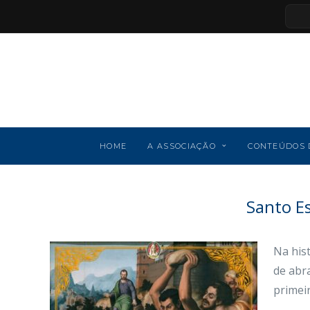
HOME
A ASSOCIAÇÃO
CONTEÚDOS 
Santo E
Na his
de abra
primei