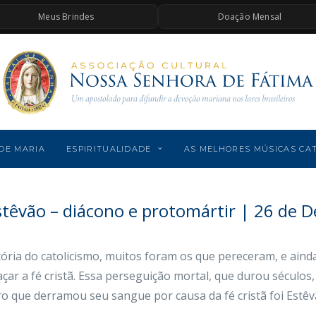
Meus Brindes
Doação Mensal
DE MARIA
ESPIRITUALIDADE
AS MELHORES MÚSICAS CA
stêvão – diácono e protomártir | 26 de 
tória do catolicismo, muitos foram os que pereceram, e ain
çar a fé cristã. Essa perseguição mortal, que durou séculos,
ro que derramou seu sangue por causa da fé cristã foi Estêv