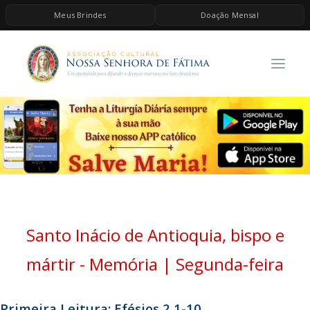
Meus Brindes
Doação Mensal
HOME
A ASSOCIAÇÃO
CONTEÚDOS DE MARIA
ESPIRITUALIDADE
AS MELHORES MÚSICAS CATÓLICAS
BRINDES
QUERO DOAR
Santo Inácio de Antioquia, bispo e
mártir - Memória | Segunda-feira
Primeira Leitura: Efésios 2,1-10