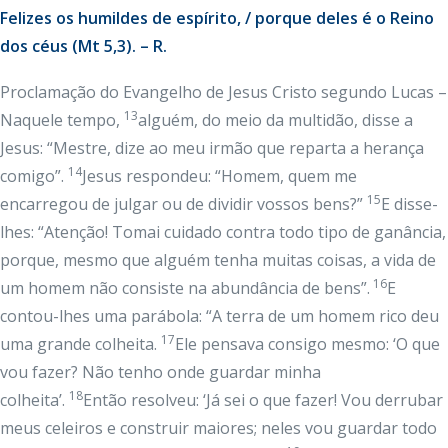
Felizes os humildes de espírito, / porque deles é o Reino
dos céus (Mt 5,3). – R.
Proclamação do Evangelho de Jesus Cristo segundo Lucas –
13
Naquele tempo,
alguém, do meio da multidão, disse a
Jesus: “Mestre, dize ao meu irmão que reparta a herança
14
comigo”.
Jesus respondeu: “Homem, quem me
15
encarregou de julgar ou de dividir vossos bens?”
E disse-
lhes: “Atenção! Tomai cuidado contra todo tipo de ganância,
porque, mesmo que alguém tenha muitas coisas, a vida de
16
um homem não consiste na abundância de bens”.
E
contou-lhes uma parábola: “A terra de um homem rico deu
17
uma grande colheita.
Ele pensava consigo mesmo: ‘O que
vou fazer? Não tenho onde guardar minha
18
colheita’.
Então resolveu: ‘Já sei o que fazer! Vou derrubar
meus celeiros e construir maiores; neles vou guardar todo