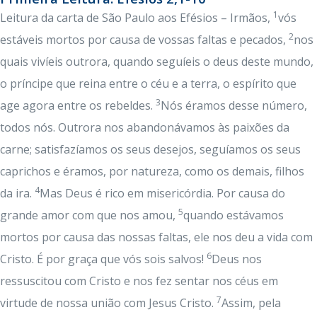
1
Leitura da carta de São Paulo aos Efésios – Irmãos,
vós
2
estáveis mortos por causa de vossas faltas e pecados,
nos
quais vivíeis outrora, quando seguíeis o deus deste mundo,
o príncipe que reina entre o céu e a terra, o espírito que
3
age agora entre os rebeldes.
Nós éramos desse número,
todos nós. Outrora nos abandonávamos às paixões da
carne; satisfazíamos os seus desejos, seguíamos os seus
caprichos e éramos, por natureza, como os demais, filhos
4
da ira.
Mas Deus é rico em misericórdia. Por causa do
5
grande amor com que nos amou,
quando estávamos
mortos por causa das nossas faltas, ele nos deu a vida com
6
Cristo. É por graça que vós sois salvos!
Deus nos
ressuscitou com Cristo e nos fez sentar nos céus em
7
virtude de nossa união com Jesus Cristo.
Assim, pela