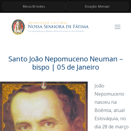
Meus Brindes
Doação Mensal
HOME
A ASSOCIAÇÃO
CONTEÚDOS DE MARIA
ESPIRITUALIDADE
Santo João Nepomuceno Neuman –
AS MELHORES MÚSICAS CATÓLICAS
bispo | 05 de Janeiro
BRINDES
João
QUERO DOAR
Nepomuceno
nasceu na
Boêmia, atual
Eslováquia, no
dia 28 de março