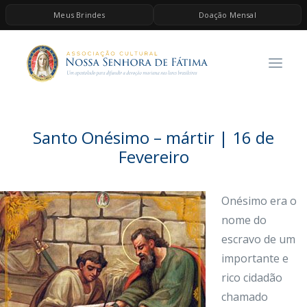
Meus Brindes
Doação Mensal
HOME
A ASSOCIAÇÃO
CONTEÚDOS DE MARIA
ESPIRITUALIDADE
Santo Onésimo – mártir | 16 de
AS MELHORES MÚSICAS CATÓLICAS
Fevereiro
BRINDES
Onésimo era o
QUERO DOAR
nome do
escravo de um
importante e
rico cidadão
chamado