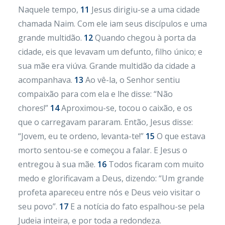
Naquele tempo,
11
Jesus dirigiu-se a uma cidade
chamada Naim. Com ele iam seus discípulos e uma
grande multidão.
12
Quando chegou à porta da
cidade, eis que levavam um defunto, filho único; e
sua mãe era viúva. Grande multidão da cidade a
acompanhava.
13
Ao vê-la, o Senhor sentiu
compaixão para com ela e lhe disse: “Não
chores!”
14
Aproximou-se, tocou o caixão, e os
que o carregavam pararam. Então, Jesus disse:
“Jovem, eu te ordeno, levanta-te!”
15
O que estava
morto sentou-se e começou a falar. E Jesus o
entregou à sua mãe.
16
Todos ficaram com muito
medo e glorificavam a Deus, dizendo: “Um grande
profeta apareceu entre nós e Deus veio visitar o
seu povo”.
17
E a notícia do fato espalhou-se pela
Judeia inteira, e por toda a redondeza.