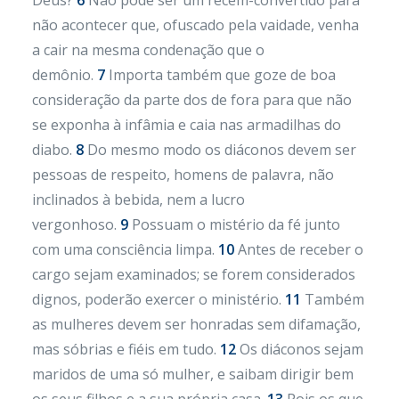
Deus?
6
Não pode ser um recém-convertido para
não acontecer que, ofuscado pela vaidade, venha
a cair na mesma condenação que o
demônio.
7
Importa também que goze de boa
consideração da parte dos de fora para que não
se exponha à infâmia e caia nas armadilhas do
diabo.
8
Do mesmo modo os diáconos devem ser
pessoas de respeito, homens de palavra, não
inclinados à bebida, nem a lucro
vergonhoso.
9
Possuam o mistério da fé junto
com uma consciência limpa.
10
Antes de receber o
cargo sejam examinados; se forem considerados
dignos, poderão exercer o ministério.
11
Também
as mulheres devem ser honradas sem difamação,
mas sóbrias e fiéis em tudo.
12
Os diáconos sejam
maridos de uma só mulher, e saibam dirigir bem