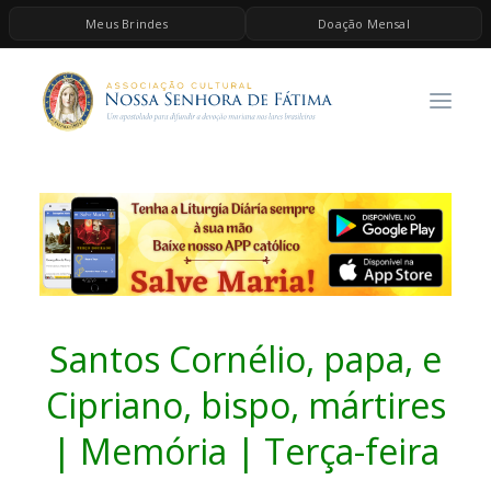
Meus Brindes
Doação Mensal
HOME
A ASSOCIAÇÃO
CONTEÚDOS DE MARIA
ESPIRITUALIDADE
AS MELHORES MÚSICAS CATÓLICAS
BRINDES
QUERO DOAR
Santos Cornélio, papa, e
Cipriano, bispo, mártires
| Memória | Terça-feira