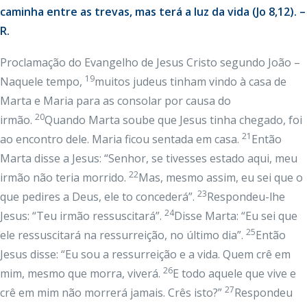
caminha entre as trevas, mas terá a luz da vida (Jo 8,12). –
R.
Proclamação do Evangelho de Jesus Cristo segundo João –
19
Naquele tempo,
muitos judeus tinham vindo à casa de
Marta e Maria para as consolar por causa do
20
irmão.
Quando Marta soube que Jesus tinha chegado, foi
21
ao encontro dele. Maria ficou sentada em casa.
Então
Marta disse a Jesus: “Senhor, se tivesses estado aqui, meu
22
irmão não teria morrido.
Mas, mesmo assim, eu sei que o
23
que pedires a Deus, ele to concederá”.
Respondeu-lhe
24
Jesus: “Teu irmão ressuscitará”.
Disse Marta: “Eu sei que
25
ele ressuscitará na ressurreição, no último dia”.
Então
Jesus disse: “Eu sou a ressurreição e a vida. Quem crê em
26
mim, mesmo que morra, viverá.
E todo aquele que vive e
27
crê em mim não morrerá jamais. Crês isto?”
Respondeu