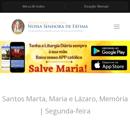
Meus Brindes
Doação Mensal
HOME
A ASSOCIAÇÃO
CONTEÚDOS DE MARIA
ESPIRITUALIDADE
AS MELHORES MÚSICAS CATÓLICAS
BRINDES
QUERO DOAR
Santos Marta, Maria e Lázaro, Memória
| Segunda-feira