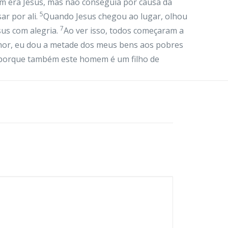
m era Jesus, mas não conseguia por causa da
5
ar por ali.
Quando Jesus chegou ao lugar, olhou
7
sus com alegria.
Ao ver isso, todos começaram a
nhor, eu dou a metade dos meus bens aos pobres
a, porque também este homem é um filho de