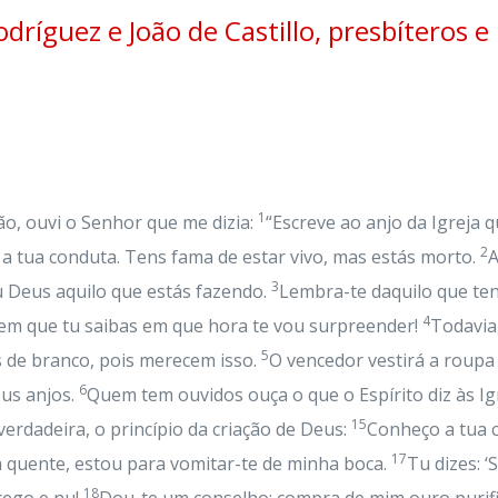
ríguez e João de Castillo, presbíteros e 
1
oão, ouvi o Senhor que me dizia:
“Escreve ao anjo da Igreja 
2
o a tua conduta. Tens fama de estar vivo, mas estás morto.
A
3
u Deus aquilo que estás fazendo.
Lembra-te daquilo que ten
4
 sem que tu saibas em que hora te vou surpreender!
Todavia
5
s de branco, pois merecem isso.
O vencedor vestirá a roupa
6
eus anjos.
Quem tem ouvidos ouça o que o Espírito diz às Ig
15
verdadeira, o princípio da criação de Deus:
Conheço a tua c
17
 quente, estou para vomitar-te de minha boca.
Tu dizes: ‘
18