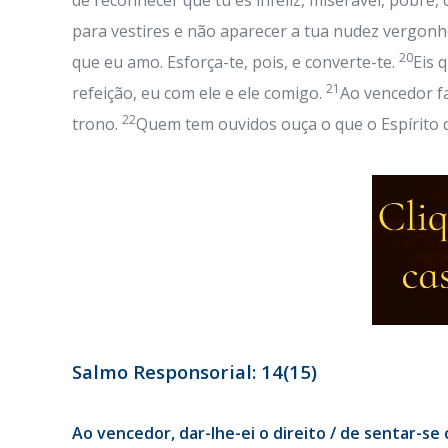
de reconhecer que tu és infeliz, miserável, pobre,
para vestires e não aparecer a tua nudez vergonh
20
que eu amo. Esforça-te, pois, e converte-te.
Eis 
21
refeição, eu com ele e ele comigo.
Ao vencedor f
22
trono.
Quem tem ouvidos ouça o que o Espírito di
Salmo Responsorial: 14(15)
Ao vencedor, dar-lhe-ei o direito / de sentar-s