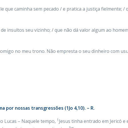
e que caminha sem pecado / e pratica a justiça fielmente; / 
 de insultos seu vizinho; / que não dá valor algum ao home
se comigo no meu trono. Não empresta o seu dinheiro com us
a por nossas transgressões (1Jo 4,10). – R.
1
do Lucas – Naquele tempo,
Jesus tinha entrado em Jericó e
3