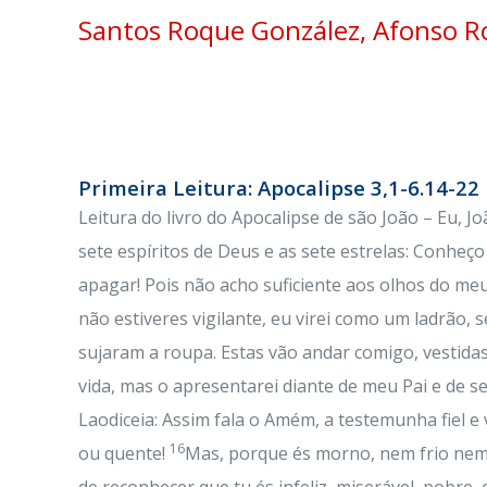
Santos Roque González, Afonso Rod
Primeira Leitura: Apocalipse 3,1-6.14-22
Leitura do livro do Apocalipse de são João – Eu, J
sete espíritos de Deus e as sete estrelas: Conheç
apagar! Pois não acho suficiente aos olhos do me
não estiveres vigilante, eu virei como um ladrão,
sujaram a roupa. Estas vão andar comigo, vestida
vida, mas o apresentarei diante de meu Pai e de s
Laodiceia: Assim fala o Amém, a testemunha fiel e 
16
ou quente!
Mas, porque és morno, nem frio nem