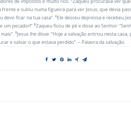
ores de impostos e muito rico.
Zaqueu procurava ver que
 frente e subiu numa figueira para ver Jesus, que devia pass
6
u devo ficar na tua casa”.
Ele desceu depressa e recebeu Je
8
de um pecador!”
Zaqueu ficou de pé e disse ao Senhor: “Se
9
 mais”.
Jesus lhe disse: “Hoje a salvação entrou nesta cas
rar e salvar o que estava perdido”. – Palavra da salvação.