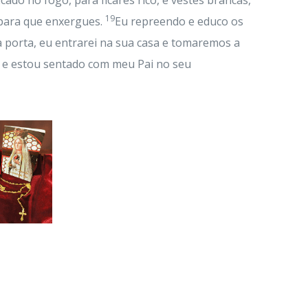
do no fogo, para ficares rico, e vestes brancas,
19
 para que enxergues.
Eu repreendo e educo os
 a porta, eu entrarei na sua casa e tomaremos a
 e estou sentado com meu Pai no seu