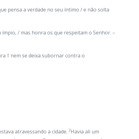
que pensa a verdade no seu íntimo / e não solta
m ímpio, / mas honra os que respeitam o Senhor. –
ura † nem se deixa subornar contra o
2
 estava atravessando a cidade.
Havia ali um