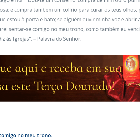
 cego e nu!
Dou-te um conselho: compra de mim ouro purifica
osa; e compra também um colírio para curar os teus olhos,
que estou à porta e bato; se alguém ouvir minha voz e abrir
arei sentar-se comigo no meu trono, como também eu venci
z às Igrejas”. – Palavra do Senhor.
e comigo no meu trono.