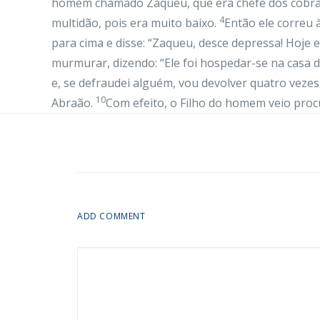
homem chamado Zaqueu, que era chefe dos cobrad
4
multidão, pois era muito baixo.
Então ele correu à
para cima e disse: “Zaqueu, desce depressa! Hoje e
murmurar, dizendo: “Ele foi hospedar-se na casa 
e, se defraudei alguém, vou devolver quatro vezes
10
Abraão.
Com efeito, o Filho do homem veio procu
ADD COMMENT