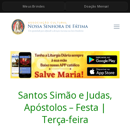
Meus Brindes
Doação Mensal
HOME
A ASSOCIAÇÃO
CONTEÚDOS DE MARIA
ESPIRITUALIDADE
AS MELHORES MÚSICAS CATÓLICAS
BRINDES
QUERO DOAR
Santos Simão e Judas,
Apóstolos – Festa |
Terça-feira