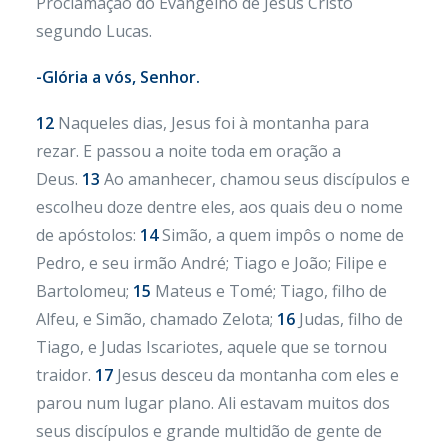
Proclamação do Evangelho de Jesus Cristo
segundo Lucas.
-Glória a vós, Senhor.
12
Naqueles dias, Jesus foi à montanha para
rezar. E passou a noite toda em oração a
Deus.
13
Ao amanhecer, chamou seus discípulos e
escolheu doze dentre eles, aos quais deu o nome
de apóstolos:
14
Simão, a quem impôs o nome de
Pedro, e seu irmão André; Tiago e João; Filipe e
Bartolomeu;
15
Mateus e Tomé; Tiago, filho de
Alfeu, e Simão, chamado Zelota;
16
Judas, filho de
Tiago, e Judas Iscariotes, aquele que se tornou
traidor.
17
Jesus desceu da montanha com eles e
parou num lugar plano. Ali estavam muitos dos
seus discípulos e grande multidão de gente de