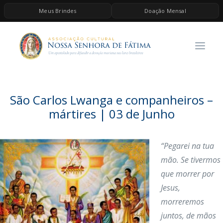
Meus Brindes
Doação Mensal
HOME
A ASSOCIAÇÃO
CONTEÚDOS DE MARIA
ESPIRITUALIDADE
São Carlos Lwanga e companheiros –
AS MELHORES MÚSICAS CATÓLICAS
mártires | 03 de Junho
BRINDES
“Pegarei na tua
QUERO DOAR
mão. Se tivermos
que morrer por
Jesus,
morreremos
juntos, de mãos