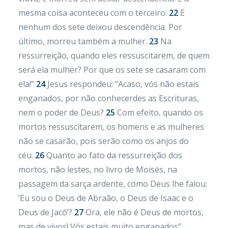
mesma coisa aconteceu com o terceiro.
22
E
nenhum dos sete deixou descendência. Por
último, morreu também a mulher.
23
Na
ressurreição, quando eles ressuscitarem, de quem
será ela mulher? Por que os sete se casaram com
ela!”
24
Jesus respondeu: “Acaso, vós não estais
enganados, por não conhecerdes as Escrituras,
nem o poder de Deus?
25
Com efeito, quando os
mortos ressuscitarem, os homens e as mulheres
não se casarão, pois serão como os anjos do
céu.
26
Quanto ao fato da ressurreição dos
mortos, não lestes, no livro de Moisés, na
passagem da sarça ardente, como Deus lhe falou:
‘Eu sou o Deus de Abraão, o Deus de Isaac e o
Deus de Jacó’?
27
Ora, ele não é Deus de mortos,
mas de vivos! Vós estais muito enganados”.