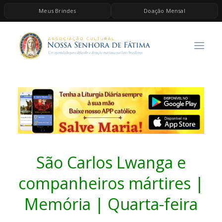
Meus Brindes
Doação Mensal
HOME
A ASSOCIAÇÃO
CONTEÚDOS DE MARIA
ESPIRITUALIDADE
AS MELHORES MÚSICAS CATÓLICAS
BRINDES
QUERO DOAR
São Carlos Lwanga e
companheiros mártires |
Memória | Quarta-feira