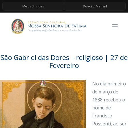
Meus Brindes
Doação Mensal
HOME
A ASSOCIAÇÃO
CONTEÚDOS DE MARIA
ESPIRITUALIDADE
São Gabriel das Dores – religioso | 27 de
AS MELHORES MÚSICAS CATÓLICAS
Fevereiro
BRINDES
No dia primeiro
QUERO DOAR
de março de
1838 recebeu o
nome de
Francisco
Possenti, ao ser