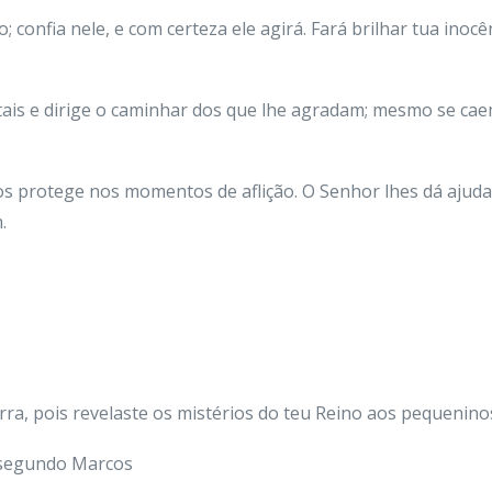
confia nele, e com certeza ele agirá. Fará brilhar tua inocên
is e dirige o caminhar dos que lhe agradam; mesmo se caem,
s protege nos momentos de aflição. O Senhor lhes dá ajuda 
.
erra, pois revelaste os mistérios do teu Reino aos pequenin
 segundo Marcos