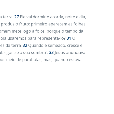
a terra.
27
Ele vai dormir e acorda, noite e dia,
 produz o fruto: primeiro aparecem as folhas,
omem mete logo a foice, porque o tempo da
bola usaremos para representá-lo?
31
O
es da terra.
32
Quando é semeado, cresce e
abrigar-se à sua sombra”.
33
Jesus anunciava
 por meio de parábolas, mas, quando estava