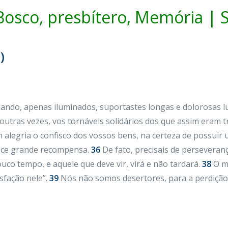
Bosco, presbítero, Memória | S
)
uando, apenas iluminados, suportastes longas e dolorosas l
; outras vezes, vos tornáveis solidários dos que assim eram 
m alegria o confisco dos vossos bens, na certeza de possuir
rece grande recompensa.
36
De fato, precisais de perseveran
co tempo, e aquele que deve vir, virá e não tardará.
38
O me
sfação nele”.
39
Nós não somos desertores, para a perdição