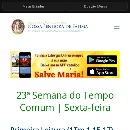
Meus Brindes
Doação Mensal
HOME
A ASSOCIAÇÃO
CONTEÚDOS DE MARIA
ESPIRITUALIDADE
AS MELHORES MÚSICAS CATÓLICAS
BRINDES
QUERO DOAR
23ª Semana do Tempo
Comum | Sexta-feira
Primeira Leitura (
1Tm 1,15-17)