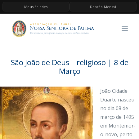
Meus Brindes
Doação Mensal
HOME
A ASSOCIAÇÃO
CONTEÚDOS DE MARIA
ESPIRITUALIDADE
São João de Deus – religioso | 8 de
AS MELHORES MÚSICAS CATÓLICAS
Março
BRINDES
João Cidade
QUERO DOAR
Duarte nasceu
no dia 08 de
março de 1495
em Montemor-
o-novo, perto