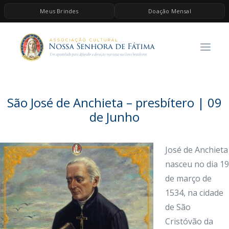
Meus Brindes
Doação Mensal
HOME
A ASSOCIAÇÃO
CONTEÚDOS DE MARIA
ESPIRITUALIDADE
São José de Anchieta – presbítero | 09
AS MELHORES MÚSICAS CATÓLICAS
de Junho
BRINDES
José de Anchieta
QUERO DOAR
nasceu no dia 19
de março de
1534, na cidade
de São
Cristóvão da