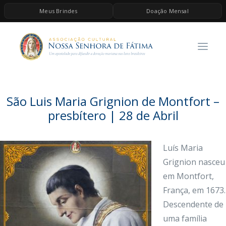
Meus Brindes
Doação Mensal
HOME
A ASSOCIAÇÃO
CONTEÚDOS DE MARIA
ESPIRITUALIDADE
São Luis Maria Grignion de Montfort –
AS MELHORES MÚSICAS CATÓLICAS
presbítero | 28 de Abril
BRINDES
Luís Maria
QUERO DOAR
Grignion nasceu
em Montfort,
França, em 1673.
Descendente de
uma família