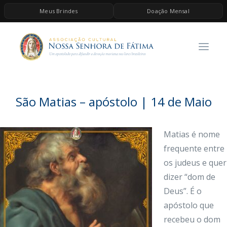
Meus Brindes
Doação Mensal
HOME
A ASSOCIAÇÃO
CONTEÚDOS DE MARIA
ESPIRITUALIDADE
São Matias – apóstolo | 14 de Maio
AS MELHORES MÚSICAS CATÓLICAS
BRINDES
Matias é nome
frequente entre
QUERO DOAR
os judeus e quer
dizer “dom de
Deus”. É o
apóstolo que
recebeu o dom