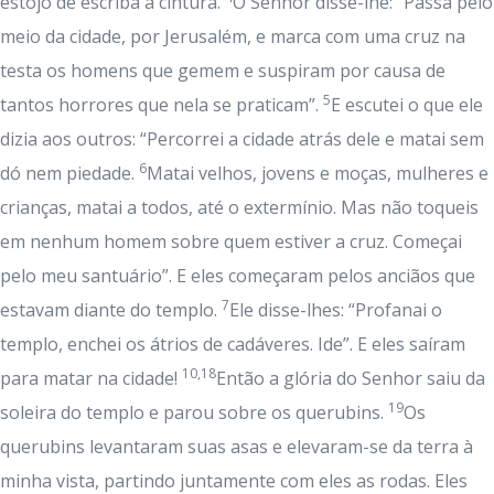
estojo de escriba à cintura.
O Senhor disse-lhe: “Passa pelo
meio da cidade, por Jerusalém, e marca com uma cruz na
testa os homens que gemem e suspiram por causa de
5
tantos horrores que nela se praticam”.
E escutei o que ele
dizia aos outros: “Percorrei a cidade atrás dele e matai sem
6
dó nem piedade.
Matai velhos, jovens e moças, mulheres e
crianças, matai a todos, até o extermínio. Mas não toqueis
em nenhum homem sobre quem estiver a cruz. Começai
pelo meu santuário”. E eles começaram pelos anciãos que
7
estavam diante do templo.
Ele disse-lhes: “Profanai o
templo, enchei os átrios de cadáveres. Ide”. E eles saíram
10,18
para matar na cidade!
Então a glória do Senhor saiu da
19
soleira do templo e parou sobre os querubins.
Os
querubins levantaram suas asas e elevaram-se da terra à
minha vista, partindo juntamente com eles as rodas. Eles