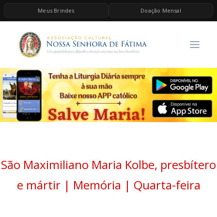
Meus Brindes
Doação Mensal
HOME
A ASSOCIAÇÃO
CONTEÚDOS DE MARIA
ESPIRITUALIDADE
AS MELHORES MÚSICAS CATÓLICAS
BRINDES
QUERO DOAR
São Maximiliano Maria Kolbe, presbítero
e mártir | Memória | Quarta-feira