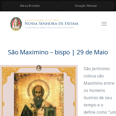
Meus Brindes
Doação Mensal
HOME
A ASSOCIAÇÃO
CONTEÚDOS DE MARIA
ESPIRITUALIDADE
São Maximino – bispo | 29 de Maio
AS MELHORES MÚSICAS CATÓLICAS
BRINDES
São Jerônimo
coloca são
QUERO DOAR
Maximino entre
os homens
ilustres de seu
tempo e o
define como “um