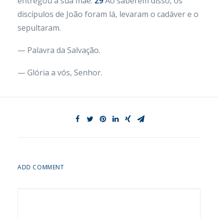
entregou à sua mãe.
29
Ao saberem disso, os
discípulos de João foram lá, levaram o cadáver e o
sepultaram.
— Palavra da Salvação.
— Glória a vós, Senhor.
ADD COMMENT