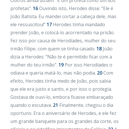
Outros ainda diziam: “É um profeta como um dos
profetas”.
16
Ouvindo isto, Herodes disse: “Ele é
João Batista. Eu mandei cortar a cabeça dele, mas
ele ressuscitou!”
17
Herodes tinha mandado
prender João, e colocá-lo acorrentado na prisão.
Fez isso por causa de Herodíades, mulher do seu
irmão Filipe, com quem se tinha casado.
18
João
dizia a Herodes: “Não te é permitido ficar com a
mulher do teu irmão”.
19
Por isso Herodíades o
odiava e queria matá-lo, mas não podia.
20
Com
efeito, Herodes tinha medo de João, pois sabia
que ele era justo e santo, e por isso o protegia.
Gostava de ouvi-lo, embora ficasse embaraçado
quando o escutava.
21
Finalmente, chegou o dia
oportuno. Era o aniversário de Herodes, e ele fez
um grande banquete para os grandes da corte, os