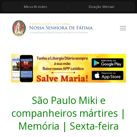
Meus Brindes
Doação Mensal
HOME
A ASSOCIAÇÃO
CONTEÚDOS DE MARIA
ESPIRITUALIDADE
AS MELHORES MÚSICAS CATÓLICAS
BRINDES
QUERO DOAR
São Paulo Miki e
companheiros mártires |
Memória | Sexta-feira