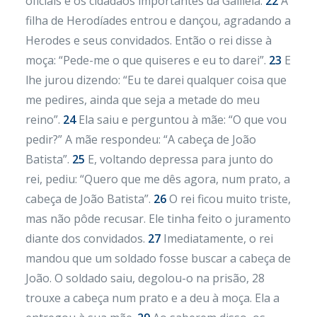
oficiais e os cidadãos importantes da Galileia.
22
A
filha de Herodíades entrou e dançou, agradando a
Herodes e seus convidados. Então o rei disse à
moça: “Pede-me o que quiseres e eu to darei”.
23
E
lhe jurou dizendo: “Eu te darei qualquer coisa que
me pedires, ainda que seja a metade do meu
reino”.
24
Ela saiu e perguntou à mãe: “O que vou
pedir?” A mãe respondeu: “A cabeça de João
Batista”.
25
E, voltando depressa para junto do
rei, pediu: “Quero que me dês agora, num prato, a
cabeça de João Batista”.
26
O rei ficou muito triste,
mas não pôde recusar. Ele tinha feito o juramento
diante dos convidados.
27
Imediatamente, o rei
mandou que um soldado fosse buscar a cabeça de
João. O soldado saiu, degolou-o na prisão, 28
trouxe a cabeça num prato e a deu à moça. Ela a