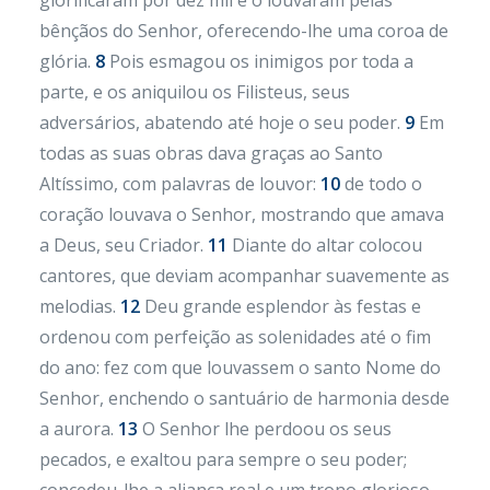
glorificaram por dez mil e o louvaram pelas
bênçãos do Senhor, oferecendo-lhe uma coroa de
glória.
8
Pois esmagou os inimigos por toda a
parte, e os aniquilou os Filisteus, seus
adversários, abatendo até hoje o seu poder.
9
Em
todas as suas obras dava graças ao Santo
Altíssimo, com palavras de louvor:
10
de todo o
coração louvava o Senhor, mostrando que amava
a Deus, seu Criador.
11
Diante do altar colocou
cantores, que deviam acompanhar suavemente as
melodias.
12
Deu grande esplendor às festas e
ordenou com perfeição as solenidades até o fim
do ano: fez com que louvassem o santo Nome do
Senhor, enchendo o santuário de harmonia desde
a aurora.
13
O Senhor lhe perdoou os seus
pecados, e exaltou para sempre o seu poder;