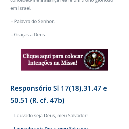
concedeu-lhe a aliança real e um trono glorioso
em Israel.
– Palavra do Senhor.
– Graças a Deus.
Responsório
Sl 17(18),31.47 e
50.51 (R. cf. 47b)
– Louvado seja Deus, meu Salvador!
– Louvado seja Deus, meu Salvador!