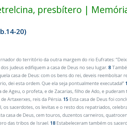
etrelcina, presbítero | Memória
2b.14-20)
rnador do território da outra margem do rio Eufrates: “De
 dos judeus edifiquem a casa de Deus no seu lugar.
8
Também
uela casa de Deus: com os bens do rei, deveis reembolsar r
rio, dei esta ordem. Que ela seja pontualmente executada!”
ia de Ageu, o profeta, e de Zacarias, filho de Ado, e puder
 de Artaxerxes, reis da Pérsia.
15
Esta casa de Deus foi concl
l, os sacerdotes, os levitas e o resto dos repatriados, cele
a casa de Deus, cem touros, duzentos carneiros, quatrocent
ro das tribos de Israel.
18
Estabeleceram também os sacerdot