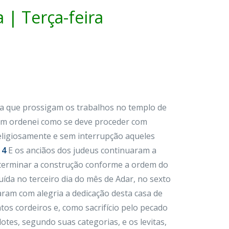
 | Terça-feira
ixa que prossigam os trabalhos no templo de
 ordenei como se deve proceder com
eligiosamente e sem interrupção aqueles
14
E os anciãos dos judeus continuaram a
am terminar a construção conforme a ordem do
uída no terceiro dia do mês de Adar, no sexto
braram com alegria a dedicação desta casa de
os cordeiros e, como sacrifício pelo pecado
es, segundo suas categorias, e os levitas,