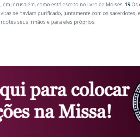
, em Jerusalém, como está escrito no livro de Moisés.
19
Os 
vitas se haviam purificado, juntamente com os sacerdotes, 
cerdotes seus irmãos e para eles próprios.