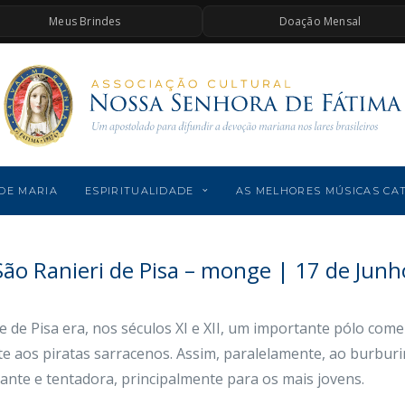
Meus Brindes
Doação Mensal
DE MARIA
ESPIRITUALIDADE
AS MELHORES MÚSICAS CA
São Ranieri de Pisa – monge | 17 de Junh
e de Pisa era, nos séculos XI e XII, um importante pólo come
e aos piratas sarracenos. Assim, paralelamente, ao burburi
ante e tentadora, principalmente para os mais jovens.