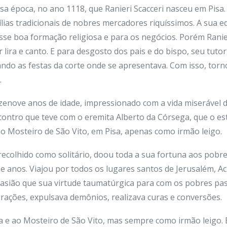
ssa época, no ano 1118, que Ranieri Scacceri nasceu em Pisa
lias tradicionais de nobres mercadores riquíssimos. A sua e
se boa formação religiosa e para os negócios. Porém Ranieri
 lira e canto. E para desgosto dos pais e do bispo, seu tutor
ando as festas da corte onde se apresentava. Com isso, tor
.
zenove anos de idade, impressionado com a vida miserável d
contro que teve com o eremita Alberto da Córsega, que o esti
no Mosteiro de São Vito, em Pisa, apenas como irmão leigo.
, recolhido como solitário, doou toda a sua fortuna aos pob
anos. Viajou por todos os lugares santos de Jerusalém, Acr
ocasião que sua virtude taumatúrgica para com os pobres pa
orações, expulsava demônios, realizava curas e conversões.
a e ao Mosteiro de São Vito, mas sempre como irmão leigo.