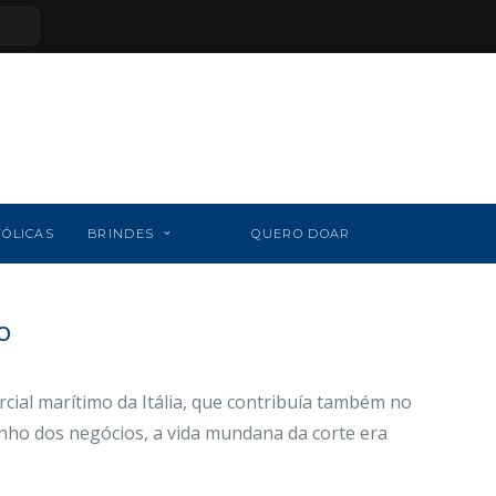
TÓLICAS
BRINDES
QUERO DOAR
o
rcial marítimo da Itália, que contribuía também no
nho dos negócios, a vida mundana da corte era