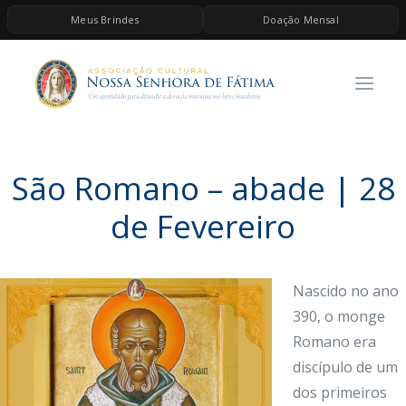
Meus Brindes
Doação Mensal
HOME
A ASSOCIAÇÃO
CONTEÚDOS DE MARIA
ESPIRITUALIDADE
São Romano – abade | 28
AS MELHORES MÚSICAS CATÓLICAS
de Fevereiro
BRINDES
QUERO DOAR
Nascido no ano
390, o monge
Romano era
discípulo de um
dos primeiros