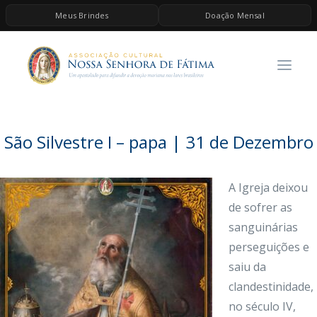
Meus Brindes
Doação Mensal
HOME
A ASSOCIAÇÃO
CONTEÚDOS DE MARIA
ESPIRITUALIDADE
São Silvestre I – papa | 31 de Dezembro
AS MELHORES MÚSICAS CATÓLICAS
BRINDES
A Igreja deixou
de sofrer as
QUERO DOAR
sanguinárias
perseguições e
saiu da
clandestinidade,
no século IV,