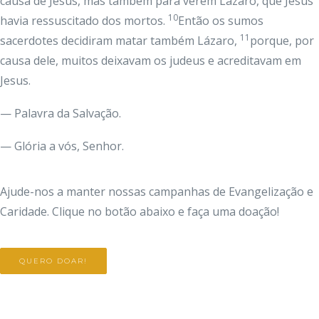
causa de Jesus, mas também para verem Lázaro, que Jesus
10
havia ressuscitado dos mortos.
Então os sumos
11
sacerdotes decidiram matar também Lázaro,
porque, por
causa dele, muitos deixavam os judeus e acreditavam em
Jesus.
— Palavra da Salvação.
— Glória a vós, Senhor.
Ajude-nos a manter nossas campanhas de Evangelização e
Caridade. Clique no botão abaixo e faça uma doação!
QUERO DOAR!