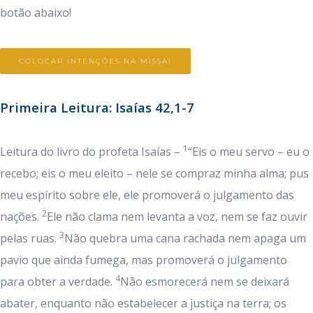
botão abaixo!
COLOCAR INTENÇÕES NA MISSA!
Primeira Leitura: Isaías 42,1-7
1
Leitura do livro do profeta Isaías –
“Eis o meu servo – eu o
recebo; eis o meu eleito – nele se compraz minha alma; pus
meu espírito sobre ele, ele promoverá o julgamento das
2
nações.
Ele não clama nem levanta a voz, nem se faz ouvir
3
pelas ruas.
Não quebra uma cana rachada nem apaga um
pavio que ainda fumega, mas promoverá o julgamento
4
para obter a verdade.
Não esmorecerá nem se deixará
abater, enquanto não estabelecer a justiça na terra; os