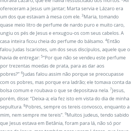
morava Lázaro, que ele havia ressuscitado dos mortos.
Ali
ofereceram a Jesus um jantar; Marta servia e Lázaro era
3
um dos que estavam à mesa com ele.
Maria, tomando
quase meio litro de perfume de nardo puro e muito caro,
ungiu os pés de Jesus e enxugou-os com seus cabelos. A
4
casa inteira ficou cheia do perfume do bálsamo.
Então
falou Judas Iscariotes, um dos seus discípulos, aquele que o
5
havia de entregar:
“Por que não se vendeu este perfume
por trezentas moedas de prata, para as dar aos
6
pobres?”
Judas falou assim não porque se preocupasse
com os pobres, mas porque era ladrão; ele tomava conta da
7
bolsa comum e roubava o que se depositava nela.
Jesus,
porém, disse: “Deixa-a; ela fez isto em vista do dia de minha
8
sepultura.
Pobres, sempre os tereis convosco, enquanto a
9
mim, nem sempre me tereis”.
Muitos judeus, tendo sabido
que Jesus estava em Betânia, foram para lá, não só por